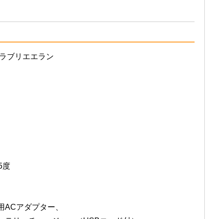
 ラブリエエラン
5度
用ACアダプター、