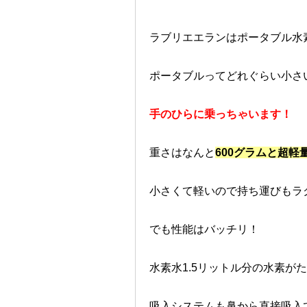
ラブリエエランはポータブル水
ポータブルってどれぐらい小さ
手のひらに乗っちゃいます！
重さはなんと
600グラムと超軽
小さくて軽いので持ち運びもラ
でも性能はバッチリ！
水素水1.5リットル分の水素が
吸入システムも鼻から直接吸入