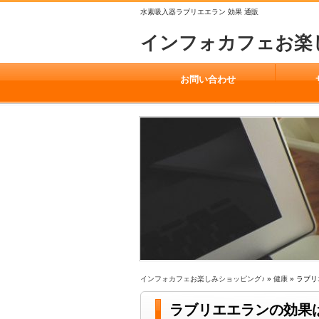
水素吸入器ラブリエエラン 効果 通販
インフォカフェお楽
お問い合わせ
インフォカフェお楽しみショッピング♪
»
健康
» ラブ
ラブリエエランの効果