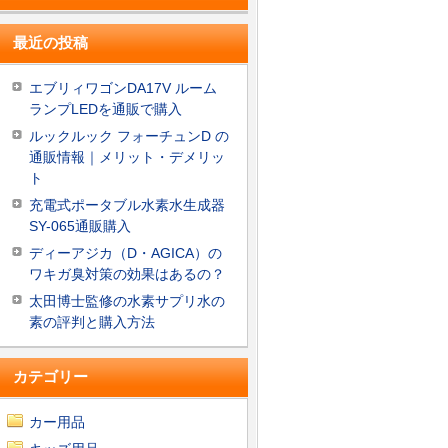
最近の投稿
エブリィワゴンDA17V ルーム
ランプLEDを通販で購入
ルックルック フォーチュンD の
通販情報｜メリット・デメリッ
ト
充電式ポータブル水素水生成器
SY-065通販購入
ディーアジカ（D・AGICA）の
ワキガ臭対策の効果はあるの？
太田博士監修の水素サプリ水の
素の評判と購入方法
カテゴリー
カー用品