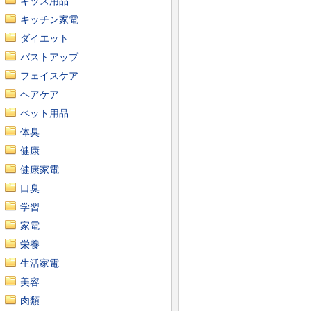
キッズ用品
キッチン家電
ダイエット
バストアップ
フェイスケア
ヘアケア
ペット用品
体臭
健康
健康家電
口臭
学習
家電
栄養
生活家電
美容
肉類